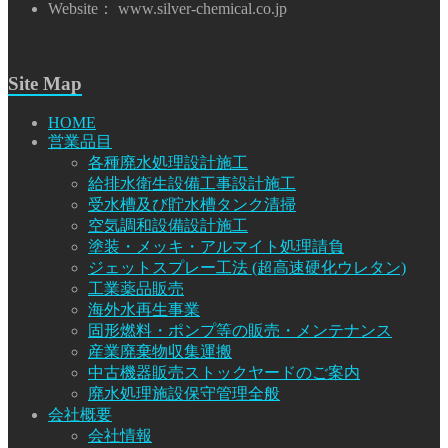
Website： www.silver-chemical.co.jp
Site Map
HOME
営業品目
各種廃水処理設計施工
給排水衛生設備工事設計施工
受水槽及び貯水槽タンク清掃
空気調和設備設計施工
塗装・メッキ・アルマイト処理請負
ジェットスプレー工法 (超高速硬化ウレタン)
工業薬品販売
海外水再生事業
固形燃料・ポンプ等の販売・メンテナンス
産業廃棄物収集運搬
中古機器販売ストックヤードのご案内
廃水処理施設保守管理全般
会社概要
会社情報