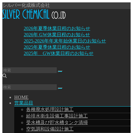
コ
シルバー化成株式会社
ン
テ
ン
2026年夏季休業日程のお知らせ
シ
ツ
2026年 GW休業日程のお知らせ
へ
ル
2025-2026年年末年始休業日のお知らせ
ス
バ
2025年夏季休業日程のお知らせ
キ
ー
2025年 GW休業日程のお知らせ
ッ
化
プ
成
株
式
会
メ
HOME
社
営業品目
ニ
各種廃水処理設計施工
ュ
SMILE
ー
給排水衛生設備工事設計施工
and
JOY
受水槽及び貯水槽タンク清掃
空気調和設備設計施工