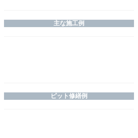
SMILE
and
JOY
主な施工例
ピット修繕例