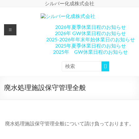
コ
シルバー化成株式会社
ン
テ
ン
シ
メ
2026年夏季休業日程のお知らせ
ツ
2026年 GW休業日程のお知らせ
へ
ニ
ル
2025-2026年年末年始休業日のお知らせ
ス
ュ
2025年夏季休業日程のお知らせ
キ
バ
ー
2025年 GW休業日程のお知らせ
ッ
プ
ー
化
成
廃水処理施設保守管理全般
株
式
会
廃水処理施設保守管理全般について請け負っております。
社