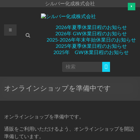
コ
シルバー化成株式会社
ン
テ
ン
シ
メ
2026年夏季休業日程のお知らせ
ツ
2026年 GW休業日程のお知らせ
へ
ニ
ル
2025-2026年年末年始休業日のお知らせ
ス
ュ
2025年夏季休業日程のお知らせ
キ
バ
ー
2025年 GW休業日程のお知らせ
ッ
プ
ー
化
成
オンラインショップを準備中です
株
式
オンラインショップを準備中です。
会
社
通販をご利用いただけるよう、オンラインショップを開設
準備しています。